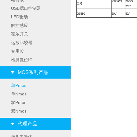
Vd
s
s(V）
Ids(A)
型号
25℃
USB端口控制器
G6580
60V
50A
LED驱动
触控感应
霍尔开关
运放比较器
专用IC
检测复位IC
MOS系列产品
单Pmos
单Nmos
双Pmos
双Nmos
代理产品
海川半导体