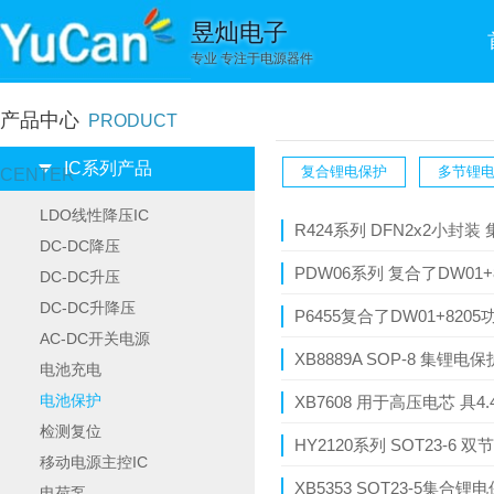
昱灿电子
专业 专注于电源器件
产品中心
PRODUCT
IC系列产品
复合锂电保护
多节锂
CENTER
LDO线性降压IC
R424系列 DFN2x2小封
DC-DC降压
PDW06系列 复合了DW01
DC-DC升压
DC-DC升降压
P6455复合了DW01+8205功
AC-DC开关电源
XB8889A SOP-8 集锂
电池充电
电池保护
XB7608 用于高压电芯 具
检测复位
HY2120系列 SOT23-6 
移动电源主控IC
XB5353 SOT23-5集
电荷泵