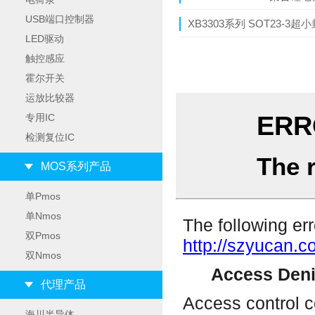
USB端口控制器
XB3303系列 SOT23-3
LED驱动
触控感应
霍尔开关
运放比较器
专用IC
检测复位IC
MOS系列产品
单Pmos
单Nmos
双Pmos
双Nmos
代理产品
海川半导体