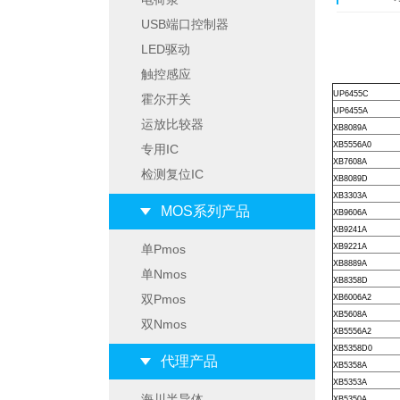
USB端口控制器
LED驱动
触控感应
UP6455C
霍尔开关
UP6455A
运放比较器
XB8089A
XB5556A0
专用IC
XB7608A
检测复位IC
XB8089D
XB3303A
MOS系列产品
XB9606A
XB9241A
单Pmos
XB9221A
XB8889A
单Nmos
XB8358D
双Pmos
XB6006A2
XB5608A
双Nmos
XB5556A2
XB5358D0
代理产品
XB5358A
XB5353A
海川半导体
XB5350A