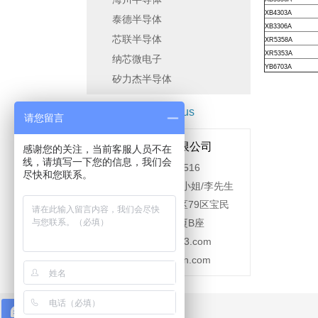
XB4303A
泰德半导体
XB3306A
芯联半导体
XR5358A
XR5353A
纳芯微电子
YB6703A
矽力杰半导体
联系方式
contact us
请您留言
深圳昱灿电子有限公司
感谢您的关注，当前客服人员不在
线，请填写一下您的信息，我们会
电话：0755-27933516
尽快和您联系。
联系人：石先生/谭小姐/李先生
地址：深圳市宝安区79区宝民
二路好运来商务大厦B座
E-mail：sz.shi@163.com
网址：www.szyucan.com
在线咨询