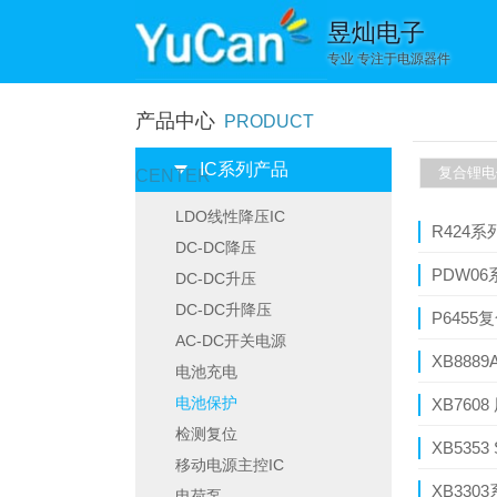
昱灿电子
专业 专注于电源器件
产品中心
PRODUCT
IC系列产品
复合锂电
CENTER
LDO线性降压IC
R424系
DC-DC降压
PDW06
DC-DC升压
DC-DC升降压
P6455
AC-DC开关电源
XB888
电池充电
电池保护
XB760
检测复位
XB535
移动电源主控IC
XB330
电荷泵