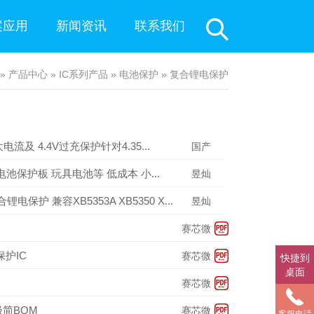
案应用
新闻资讯
联系我们
»
产品中心
»
IC系列产品
»
电池保护
»
复合锂电保护
及 4.4V过充保护针对4.35...
国产
电池保护板 玩具电池等 低成本 小...
昱灿
电保护 兼容XB5353A XB5350 X...
昱灿
赛芯微
保护IC
赛芯微
快捷到
桌面
赛芯微
极简BOM
赛芯微